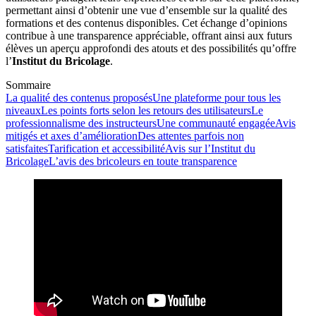
permettant ainsi d’obtenir une vue d’ensemble sur la qualité des
formations et des contenus disponibles. Cet échange d’opinions
contribue à une transparence appréciable, offrant ainsi aux futurs
élèves un aperçu approfondi des atouts et des possibilités qu’offre
l’
Institut du Bricolage
.
Sommaire
La qualité des contenus proposés
Une plateforme pour tous les
niveaux
Les points forts selon les retours des utilisateurs
Le
professionnalisme des instructeurs
Une communauté engagée
Avis
mitigés et axes d’amélioration
Des attentes parfois non
satisfaites
Tarification et accessibilité
Avis sur l’Institut du
Bricolage
L’avis des bricoleurs en toute transparence