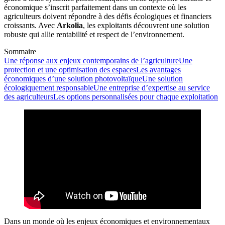
économique s’inscrit parfaitement dans un contexte où les
agriculteurs doivent répondre à des défis écologiques et financiers
croissants. Avec
Arkolia
, les exploitants découvrent une solution
robuste qui allie rentabilité et respect de l’environnement.
Sommaire
Une réponse aux enjeux contemporains de l’agriculture
Une
protection et une optimisation des espaces
Les avantages
économiques d’une solution photovoltaïque
Une solution
écologiquement responsable
Une entreprise d’expertise au service
des agriculteurs
Les options personnalisées pour chaque exploitation
Dans un monde où les enjeux économiques et environnementaux