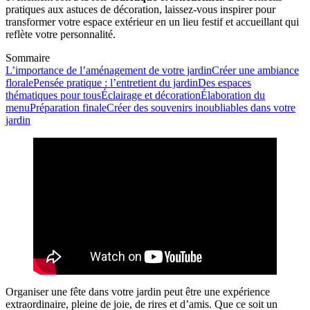
pratiques aux astuces de décoration, laissez-vous inspirer pour
transformer votre espace extérieur en un lieu festif et accueillant qui
reflète votre personnalité.
Sommaire
L’importance de l’aménagement de votre jardin
Créer une ambiance
florale
Pensée pratique : l’entretient du jardin
Des espaces
thématiques pour tous
Éclairage et décoration
Élaboration du
menu
Préparation finale
Créer des souvenirs inoubliables dans votre
jardin
Organiser une fête dans votre jardin peut être une expérience
extraordinaire, pleine de joie, de rires et d’amis. Que ce soit un