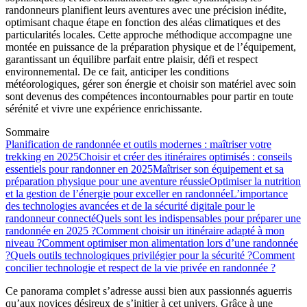
randonneurs planifient leurs aventures avec une précision inédite,
optimisant chaque étape en fonction des aléas climatiques et des
particularités locales. Cette approche méthodique accompagne une
montée en puissance de la préparation physique et de l’équipement,
garantissant un équilibre parfait entre plaisir, défi et respect
environnemental. De ce fait, anticiper les conditions
météorologiques, gérer son énergie et choisir son matériel avec soin
sont devenus des compétences incontournables pour partir en toute
sérénité et vivre une expérience enrichissante.
Sommaire
Planification de randonnée et outils modernes : maîtriser votre
trekking en 2025
Choisir et créer des itinéraires optimisés : conseils
essentiels pour randonner en 2025
Maîtriser son équipement et sa
préparation physique pour une aventure réussie
Optimiser la nutrition
et la gestion de l’énergie pour exceller en randonnée
L’importance
des technologies avancées et de la sécurité digitale pour le
randonneur connecté
Quels sont les indispensables pour préparer une
randonnée en 2025 ?
Comment choisir un itinéraire adapté à mon
niveau ?
Comment optimiser mon alimentation lors d’une randonnée
?
Quels outils technologiques privilégier pour la sécurité ?
Comment
concilier technologie et respect de la vie privée en randonnée ?
Ce panorama complet s’adresse aussi bien aux passionnés aguerris
qu’aux novices désireux de s’initier à cet univers. Grâce à une