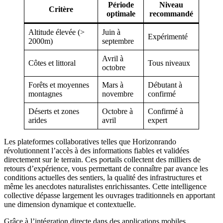
Période
Niveau
Critère
optimale
recommandé
Altitude élevée (>
Juin à
Expérimenté
2000m)
septembre
Avril à
Côtes et littoral
Tous niveaux
octobre
Forêts et moyennes
Mars à
Débutant à
montagnes
novembre
confirmé
Déserts et zones
Octobre à
Confirmé à
arides
avril
expert
Les plateformes collaboratives telles que Horizonrando
révolutionnent l’accès à des informations fiables et validées
directement sur le terrain. Ces portails collectent des milliers de
retours d’expérience, vous permettant de connaître par avance les
conditions actuelles des sentiers, la qualité des infrastructures et
même les anecdotes naturalistes enrichissantes. Cette intelligence
collective dépasse largement les ouvrages traditionnels en apportant
une dimension dynamique et contextuelle.
Grâce à l’intégration directe dans des applications mobiles,