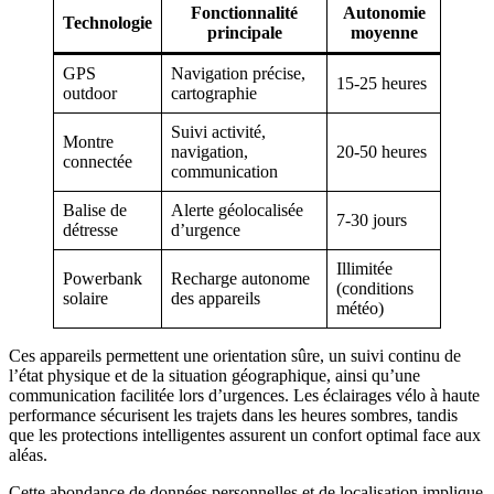
Fonctionnalité
Autonomie
Technologie
principale
moyenne
GPS
Navigation précise,
15-25 heures
outdoor
cartographie
Suivi activité,
Montre
navigation,
20-50 heures
connectée
communication
Balise de
Alerte géolocalisée
7-30 jours
détresse
d’urgence
Illimitée
Powerbank
Recharge autonome
(conditions
solaire
des appareils
météo)
Ces appareils permettent une orientation sûre, un suivi continu de
l’état physique et de la situation géographique, ainsi qu’une
communication facilitée lors d’urgences. Les éclairages vélo à haute
performance sécurisent les trajets dans les heures sombres, tandis
que les protections intelligentes assurent un confort optimal face aux
aléas.
Cette abondance de données personnelles et de localisation implique