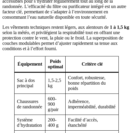
accessibles pour s’hydrater régulièrement tout au long de la
randonnée. L’efficacité du filtre ou purificateur intégré est un autre
facteur clé, permettant de s’adapter à l’environnement en
consommant l’eau naturelle disponible en toute sécurité.
Les vêtements techniques restent légers, aux alentours de
1 à 1,5 kg
selon la météo, et privilégient la respirabilité tout en offrant une
protection contre le vent, la pluie ou le froid. La superposition de
couches modulables permet d’ajuster rapidement sa tenue aux
conditions et à l’effort fourni.
Poids
Équipement
Critère clé
optimal
Confort, robustesse,
Sac à dos
1,5-2,5
bonne répartition du
principal
kg
poids
600-
Chaussures
Adhérence,
900
de randonnée
imperméabilité, durabilité
g/pair
Système
200-
Facilité d’accès,
d’hydratation
400 g
étanchéité