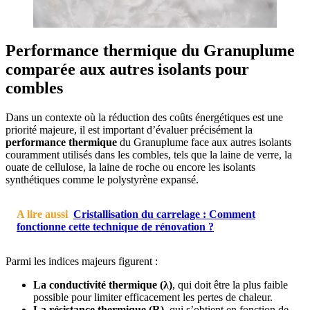
Performance thermique du Granuplume
comparée aux autres isolants pour
combles
Dans un contexte où la réduction des coûts énergétiques est une
priorité majeure, il est important d’évaluer précisément la
performance thermique
du Granuplume face aux autres isolants
couramment utilisés dans les combles, tels que la laine de verre, la
ouate de cellulose, la laine de roche ou encore les isolants
synthétiques comme le polystyrène expansé.
A lire aussi
Cristallisation du carrelage : Comment
fonctionne cette technique de rénovation ?
Parmi les indices majeurs figurent :
La conductivité thermique (λ)
, qui doit être la plus faible
possible pour limiter efficacement les pertes de chaleur.
La résistance thermique (R)
, qui s’obtient en fonction de