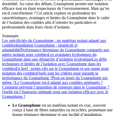
durabilité. Au cœur des débats, Granuplume promet une isolation
efficace tout en étant respectueux de l’environnement. Mais qu’en
est-il concrètement ? Cet article explore en profondeur les
caractéristiques, avantages et limites du Granuplume dans le cadre
de l’isolation des combles afin d’orienter les particuliers et
professionnels dans leurs choix d’isolants.
Sommaire
Les spécificités du Granuplume : un matériau isolant adapté aux
combles
Installation Granuplume : simplicité et
adaptabilité
Performance thermique du Granuplume comparée aux
autres isolants pour combles
Les avantages écologiques du
Granuplume dans une démarche d’isolation écologique
Les défis
techniques et limites de l’isolation avec Granuplume dans les
combles
En bref : points clés sur le Granuplume et son usage pour
isolation des combles
Quels sont les critères pour garantir la
performance du Granuplume ?
Peut-on poser du Granuplume soi-
même ?
Le Granuplume est-il adapté aux combles aménagés ?
Comment prévenir l’apparition de rongeurs dans le Granuplume ?
Quelle est l’épaisseur optimale pour une isolation efficace avec le
Granuplume ?
Le Granuplume
est un matériau isolant en vrac, souvent
conçu à base de fibres naturelles ou recyclées, promettant une
bonne résistance thermique et une facilité d’installation.