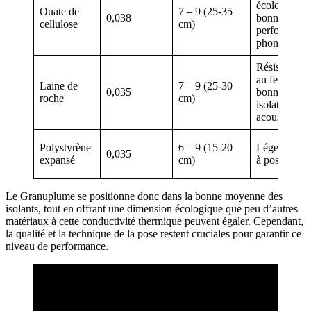
écologique,
Ouate de
7 – 9 (25-35
0,038
bonne
cellulose
cm)
performance
phonique
Résistance
au feu,
Laine de
7 – 9 (25-30
0,035
bonne
roche
cm)
isolation
acoustique
Polystyrène
6 – 9 (15-20
Léger, facile
0,035
expansé
cm)
à poser
Le Granuplume se positionne donc dans la bonne moyenne des
isolants, tout en offrant une dimension écologique que peu d’autres
matériaux à cette conductivité thermique peuvent égaler. Cependant,
la qualité et la technique de la pose restent cruciales pour garantir ce
niveau de performance.