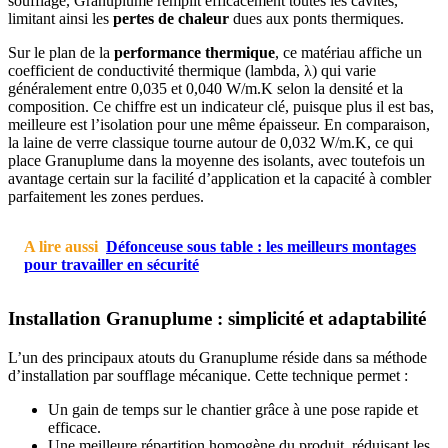
soufflage, Granuplume remplit efficacement toutes les cavités,
limitant ainsi les
pertes de chaleur
dues aux ponts thermiques.
Sur le plan de la
performance thermique
, ce matériau affiche un
coefficient de conductivité thermique (lambda, λ) qui varie
généralement entre 0,035 et 0,040 W/m.K selon la densité et la
composition. Ce chiffre est un indicateur clé, puisque plus il est bas,
meilleure est l’isolation pour une même épaisseur. En comparaison,
la laine de verre classique tourne autour de 0,032 W/m.K, ce qui
place Granuplume dans la moyenne des isolants, avec toutefois un
avantage certain sur la facilité d’application et la capacité à combler
parfaitement les zones perdues.
A lire aussi
Défonceuse sous table : les meilleurs montages
pour travailler en sécurité
Installation Granuplume : simplicité et adaptabilité
L’un des principaux atouts du Granuplume réside dans sa méthode
d’installation par soufflage mécanique. Cette technique permet :
Un gain de temps sur le chantier grâce à une pose rapide et
efficace.
Une meilleure répartition homogène du produit, réduisant les