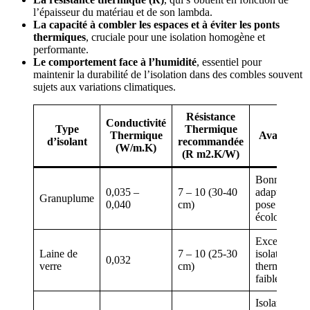
l’épaisseur du matériau et de son lambda.
La capacité à combler les espaces et à éviter les ponts
thermiques
, cruciale pour une isolation homogène et
performante.
Le comportement face à l’humidité
, essentiel pour
maintenir la durabilité de l’isolation dans des combles souvent
sujets aux variations climatiques.
Résistance
Conductivité
Type
Thermique
Thermique
Avantages
d’isolant
recommandée
(W/m.K)
(R m2.K/W)
Bonne
0,035 –
7 – 10 (30-40
adaptabilité,
Granuplume
0,040
cm)
pose rapide,
écologique
Excellente
Laine de
7 – 10 (25-30
isolation
0,032
verre
cm)
thermique,
faible coût
Isolant