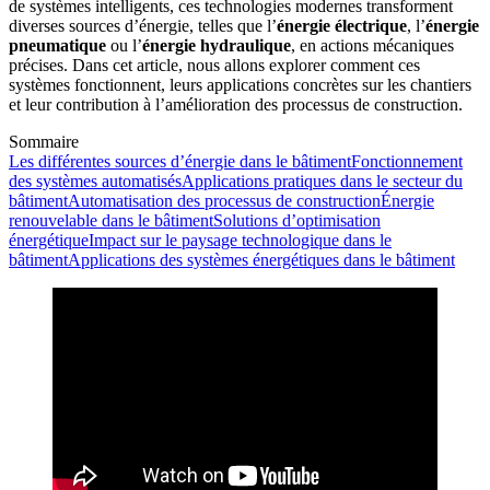
de systèmes intelligents, ces technologies modernes transforment
diverses sources d’énergie, telles que l’
énergie électrique
, l’
énergie
pneumatique
ou l’
énergie hydraulique
, en actions mécaniques
précises. Dans cet article, nous allons explorer comment ces
systèmes fonctionnent, leurs applications concrètes sur les chantiers
et leur contribution à l’amélioration des processus de construction.
Sommaire
Les différentes sources d’énergie dans le bâtiment
Fonctionnement
des systèmes automatisés
Applications pratiques dans le secteur du
bâtiment
Automatisation des processus de construction
Énergie
renouvelable dans le bâtiment
Solutions d’optimisation
énergétique
Impact sur le paysage technologique dans le
bâtiment
Applications des systèmes énergétiques dans le bâtiment