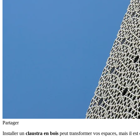
Partager
Installer un
claustra en bois
peut transformer vos espaces, mais il est 