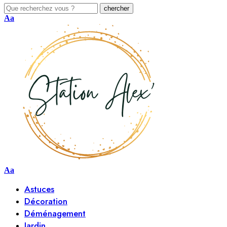
Aa
Aa
Astuces
Décoration
Déménagement
Jardin