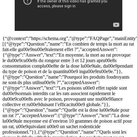
{“@context”:”https://schema.org”,”@type”:”FAQPage”,”mainEntity
[{“@type”:”Question”,”name”:”En combien de temps la mort au rat
fait-elle gu00e9nu00e9ralement effet ?”,”acceptedAnswer”:
{“@type”:”Answer”,”text”:”En moyenne, la mort au rat provoque
le du00e9cu00e8s du rongeur entre 3 et 12 jours apru00e8s
consommation complu00e8te de la dose lu00e9tale, du00e9pendant
du type de poison et de la quantitu00e9 ingu00e9ru00e9e.”}},
{“@type”:”Question”,”name”:”Pourquoi les produits foudroyants
ne sont-ils plus utilisu00e9s ?”,”acceptedAnswer”:
{“@type”:”Answer”,”text”:”Les poisons u00e0 effet rapide sont
du00e9sormais interdits car les rats associent rapidement le
du00e9cu00e8s avec le poison, provoquant une mu00e9fiance
collective et ru00e9duisant l’efficacitu00e9 globale.”}},
{“@type”:”Question”,”name”:”Quelle est la dose lu00e9tale pour
un rat ?”,”acceptedAnswer”:{“@type”:”Answer”,”text”:”La dose
lu00e9tale moyenne est d’environ 10 grammes de poison actif pour
un rat, u00e9quivalant u00e0 un sachet rodenticide
professionnel.”}},{“@type”:”Question”,”name”:”Quels sont les