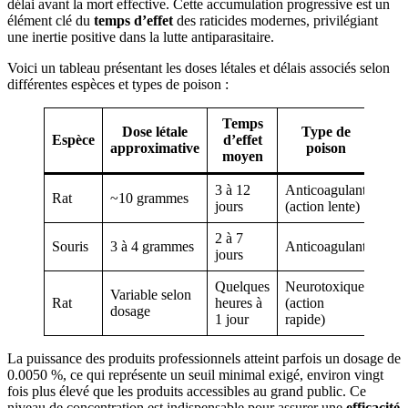
délai avant la mort effective. Cette accumulation progressive est un
élément clé du
temps d’effet
des raticides modernes, privilégiant
une inertie positive dans la lutte antiparasitaire.
Voici un tableau présentant les doses létales et délais associés selon
différentes espèces et types de poison :
Temps
Dose létale
Type de
Espèce
d’effet
approximative
poison
moyen
3 à 12
Anticoagulant
Rat
~10 grammes
jours
(action lente)
2 à 7
Souris
3 à 4 grammes
Anticoagulant
jours
Quelques
Neurotoxique
Variable selon
Rat
heures à
(action
dosage
1 jour
rapide)
La puissance des produits professionnels atteint parfois un dosage de
0.0050 %, ce qui représente un seuil minimal exigé, environ vingt
fois plus élevé que les produits accessibles au grand public. Ce
niveau de concentration est indispensable pour assurer une
efficacité