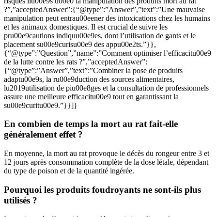
risques liu00e9s u00e0 la manipulation des produits mort au rat
?”,”acceptedAnswer”:{“@type”:”Answer”,”text”:”Une mauvaise
manipulation peut entrau00eener des intoxications chez les humains
et les animaux domestiques. Il est crucial de suivre les
pru00e9cautions indiquu00e9es, dont l’utilisation de gants et le
placement su00e9curisu00e9 des appu00e2ts.”}},
{“@type”:”Question”,”name”:”Comment optimiser l’efficacitu00e9
de la lutte contre les rats ?”,”acceptedAnswer”:
{“@type”:”Answer”,”text”:”Combiner la pose de produits
adaptu00e9s, la ru00e9duction des sources alimentaires,
lu2019utilisation de piu00e8ges et la consultation de professionnels
assure une meilleure efficacitu00e9 tout en garantissant la
su00e9curitu00e9.”}}]}
En combien de temps la mort au rat fait-elle
généralement effet ?
En moyenne, la mort au rat provoque le décès du rongeur entre 3 et
12 jours après consommation complète de la dose létale, dépendant
du type de poison et de la quantité ingérée.
Pourquoi les produits foudroyants ne sont-ils plus
utilisés ?