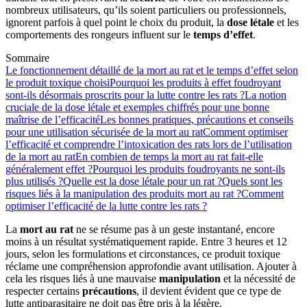
nombreux utilisateurs, qu’ils soient particuliers ou professionnels,
ignorent parfois à quel point le choix du produit, la
dose létale
et les
comportements des rongeurs influent sur le
temps d’effet
.
Sommaire
Le fonctionnement détaillé de la mort au rat et le temps d’effet selon
le produit toxique choisi
Pourquoi les produits à effet foudroyant
sont-ils désormais proscrits pour la lutte contre les rats ?
La notion
cruciale de la dose létale et exemples chiffrés pour une bonne
maîtrise de l’efficacité
Les bonnes pratiques, précautions et conseils
pour une utilisation sécurisée de la mort au rat
Comment optimiser
l’efficacité et comprendre l’intoxication des rats lors de l’utilisation
de la mort au rat
En combien de temps la mort au rat fait-elle
généralement effet ?
Pourquoi les produits foudroyants ne sont-ils
plus utilisés ?
Quelle est la dose létale pour un rat ?
Quels sont les
risques liés à la manipulation des produits mort au rat ?
Comment
optimiser l’efficacité de la lutte contre les rats ?
La
mort au rat
ne se résume pas à un geste instantané, encore
moins à un résultat systématiquement rapide. Entre 3 heures et 12
jours, selon les formulations et circonstances, ce produit toxique
réclame une compréhension approfondie avant utilisation. Ajouter à
cela les risques liés à une mauvaise
manipulation
et la nécessité de
respecter certains
précautions
, il devient évident que ce type de
lutte antiparasitaire ne doit pas être pris à la légère.