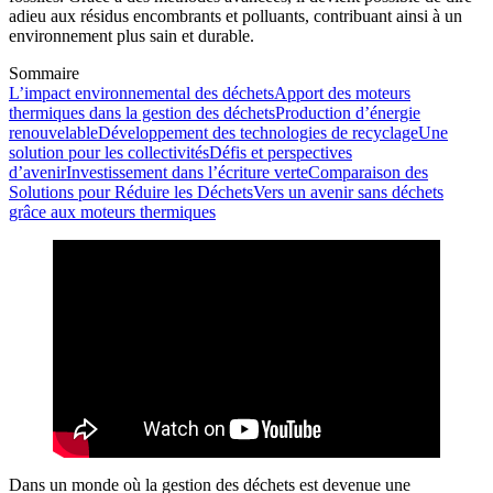
adieu aux résidus encombrants et polluants, contribuant ainsi à un
environnement plus sain et durable.
Sommaire
L’impact environnemental des déchets
Apport des moteurs
thermiques dans la gestion des déchets
Production d’énergie
renouvelable
Développement des technologies de recyclage
Une
solution pour les collectivités
Défis et perspectives
d’avenir
Investissement dans l’écriture verte
Comparaison des
Solutions pour Réduire les Déchets
Vers un avenir sans déchets
grâce aux moteurs thermiques
Dans un monde où la gestion des déchets est devenue une