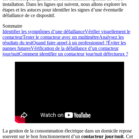
installation. Dans les lignes qui suivent, nous allons explorer les
étapes et les astuces pour identifier les signes d’une éventuelle
défaillance de ce dispositif.
Sommaire
Identifier les symptômes d’une défaillance
Vérifier visuellement le
contacteur
Tester le contacteur avec un multimètre
Analysez les
résultats du test
Quand faire appel à un professionnel ?
Éviter les
pannes futures
Vérification de la défaillance d’un contacteur
jour/nuit
Comment identifier un contacteur jour/nuit défectueux ?
La gestion de la consommation électrique dans un domicile repose
souvent sur le bon fonctionnement d’un
contacteur jour/nuit
. Cet