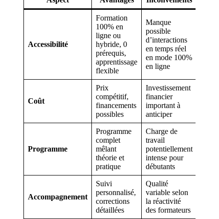
Formation
Manque
100% en
possible
ligne ou
d’interactions
Accessibilité
hybride, 0
en temps réel
prérequis,
en mode 100%
apprentissage
en ligne
flexible
Prix
Investissement
compétitif,
financier
Coût
financements
important à
possibles
anticiper
Programme
Charge de
complet
travail
Programme
mêlant
potentiellement
théorie et
intense pour
pratique
débutants
Suivi
Qualité
personnalisé,
variable selon
Accompagnement
corrections
la réactivité
détaillées
des formateurs