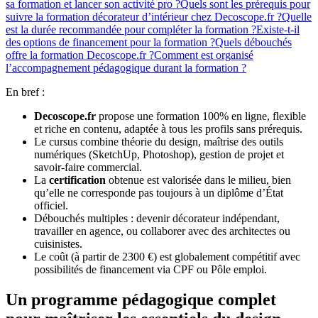
sa formation et lancer son activité pro ?
Quels sont les prérequis pour
suivre la formation décorateur d’intérieur chez Decoscope.fr ?
Quelle
est la durée recommandée pour compléter la formation ?
Existe-t-il
des options de financement pour la formation ?
Quels débouchés
offre la formation Decoscope.fr ?
Comment est organisé
l’accompagnement pédagogique durant la formation ?
En bref :
Decoscope.fr
propose une formation 100% en ligne, flexible
et riche en contenu, adaptée à tous les profils sans prérequis.
Le cursus combine théorie du design, maîtrise des outils
numériques (SketchUp, Photoshop), gestion de projet et
savoir-faire commercial.
La
certification
obtenue est valorisée dans le milieu, bien
qu’elle ne corresponde pas toujours à un diplôme d’État
officiel.
Débouchés multiples : devenir décorateur indépendant,
travailler en agence, ou collaborer avec des architectes ou
cuisinistes.
Le coût (à partir de 2300 €) est globalement compétitif avec
possibilités de financement via CPF ou Pôle emploi.
Un programme pédagogique complet