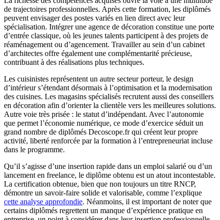
La richesse des compétences acquises ouvre la voie à une multitude
de trajectoires professionnelles. Après cette formation, les diplômés
peuvent envisager des postes variés en lien direct avec leur
spécialisation. Intégrer une agence de décoration constitue une porte
d’entrée classique, où les jeunes talents participent à des projets de
réaménagement ou d’agencement. Travailler au sein d’un cabinet
d’architectes offre également une complémentarité précieuse,
contribuant à des réalisations plus techniques.
Les cuisinistes représentent un autre secteur porteur, le design
d’intérieur s’étendant désormais à l’optimisation et la modernisation
des cuisines. Les magasins spécialisés recrutent aussi des conseillers
en décoration afin d’orienter la clientèle vers les meilleures solutions.
Autre voie très prisée : le statut d’indépendant. Avec l’autonomie
que permet l’économie numérique, ce mode d’exercice séduit un
grand nombre de diplômés Decoscope.fr qui créent leur propre
activité, liberté renforcée par la formation à l’entrepreneuriat incluse
dans le programme.
Qu’il s’agisse d’une insertion rapide dans un emploi salarié ou d’un
lancement en freelance, le diplôme obtenu est un atout incontestable.
La certification obtenue, bien que non toujours un titre RNCP,
démontre un savoir-faire solide et valorisable, comme l’explique
cette analyse approfondie
. Néanmoins, il est important de noter que
certains diplômés regrettent un manque d’expérience pratique en
entreprise, un point à considérer dans leur insertion professionnelle.