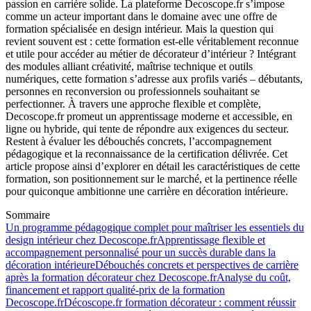
passion en carrière solide. La plateforme Decoscope.fr s’impose
comme un acteur important dans le domaine avec une offre de
formation spécialisée en design intérieur. Mais la question qui
revient souvent est : cette formation est-elle véritablement reconnue
et utile pour accéder au métier de décorateur d’intérieur ? Intégrant
des modules alliant créativité, maîtrise technique et outils
numériques, cette formation s’adresse aux profils variés – débutants,
personnes en reconversion ou professionnels souhaitant se
perfectionner. À travers une approche flexible et complète,
Decoscope.fr promeut un apprentissage moderne et accessible, en
ligne ou hybride, qui tente de répondre aux exigences du secteur.
Restent à évaluer les débouchés concrets, l’accompagnement
pédagogique et la reconnaissance de la certification délivrée. Cet
article propose ainsi d’explorer en détail les caractéristiques de cette
formation, son positionnement sur le marché, et la pertinence réelle
pour quiconque ambitionne une carrière en décoration intérieure.
Sommaire
Un programme pédagogique complet pour maîtriser les essentiels du
design intérieur chez Decoscope.fr
Apprentissage flexible et
accompagnement personnalisé pour un succès durable dans la
décoration intérieure
Débouchés concrets et perspectives de carrière
après la formation décorateur chez Decoscope.fr
Analyse du coût,
financement et rapport qualité-prix de la formation
Decoscope.fr
Décoscope.fr formation décorateur : comment réussir