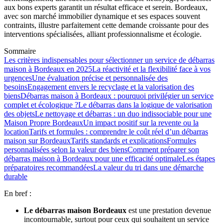
aux bons experts garantit un résultat efficace et serein. Bordeaux,
avec son marché immobilier dynamique et ses espaces souvent
contraints, illustre parfaitement cette demande croissante pour des
interventions spécialisées, alliant professionnalisme et écologie.
Sommaire
Les critères indispensables pour sélectionner un service de débarras
maison à Bordeaux en 2025
La réactivité et la flexibilité face à vos
urgences
Une évaluation précise et personnalisée des
besoins
Engagement envers le recyclage et la valorisation des
biens
Débarras maison à Bordeaux : pourquoi privilégier un service
complet et écologique ?
Le débarras dans la logique de valorisation
des objets
Le nettoyage et débarras : un duo indissociable pour une
Maison Propre Bordeaux
Un impact positif sur la revente ou la
location
Tarifs et formules : comprendre le coût réel d’un débarras
maison sur Bordeaux
Tarifs standards et explications
Formules
personnalisées selon la valeur des biens
Comment préparer son
débarras maison à Bordeaux pour une efficacité optimale
Les étapes
préparatoires recommandées
La valeur du tri dans une démarche
durable
En bref :
Le débarras maison Bordeaux
est une prestation devenue
incontournable, surtout pour ceux qui souhaitent un service