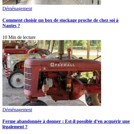
Déménagement
Comment choisir un box de stockage proche de chez soi à
Nantes ?
10 Min de lecture
Déménagement
Ferme abandonnée à donner : Est-il possible d’en acquérir une
légalement ?