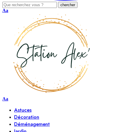
Aa
Aa
Astuces
Décoration
Déménagement
Jardin