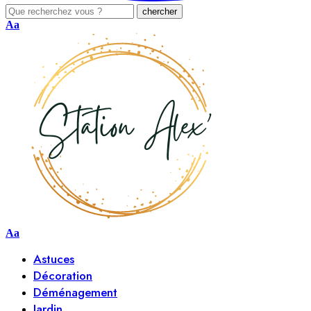
Aa
Aa
Astuces
Décoration
Déménagement
Jardin