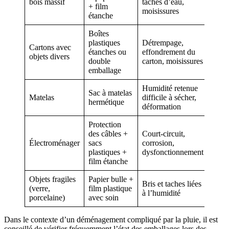
bois massif
taches d’eau,
+ film
moisissures
étanche
Boîtes
plastiques
Détrempage,
Cartons avec
étanches ou
effondrement du
objets divers
double
carton, moisissures
emballage
Humidité retenue
Sac à matelas
Matelas
difficile à sécher,
hermétique
déformation
Protection
des câbles +
Court-circuit,
Électroménager
sacs
corrosion,
plastiques +
dysfonctionnement
film étanche
Objets fragiles
Papier bulle +
Bris et taches liées
(verre,
film plastique
à l’humidité
porcelaine)
avec soin
Dans le contexte d’un déménagement compliqué par la pluie, il est
conseillé de vérifier fréquemment l’état des emballages lors des