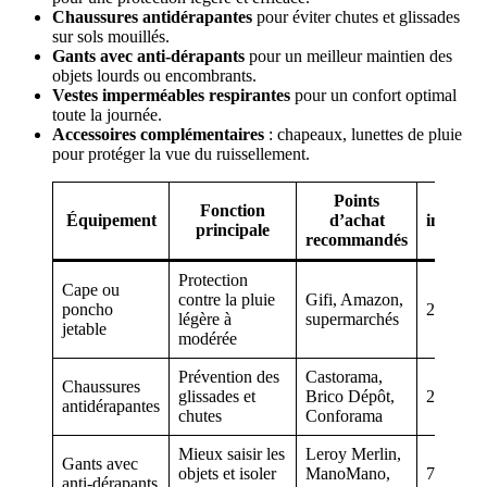
Chaussures antidérapantes
pour éviter chutes et glissades
sur sols mouillés.
Gants avec anti-dérapants
pour un meilleur maintien des
objets lourds ou encombrants.
Vestes imperméables respirantes
pour un confort optimal
toute la journée.
Accessoires complémentaires
: chapeaux, lunettes de pluie
pour protéger la vue du ruissellement.
Points
Prix
Fonction
Équipement
d’achat
indicatif
principale
recommandés
(€)
Protection
Cape ou
contre la pluie
Gifi, Amazon,
poncho
2 – 10
légère à
supermarchés
jetable
modérée
Prévention des
Castorama,
Chaussures
glissades et
Brico Dépôt,
20 – 60
antidérapantes
chutes
Conforama
Mieux saisir les
Leroy Merlin,
Gants avec
objets et isoler
ManoMano,
7 – 15
anti-dérapants