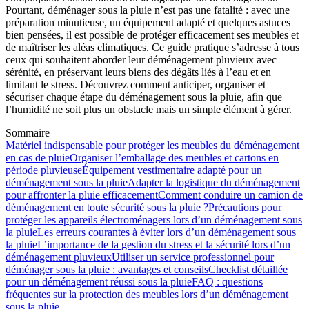
Pourtant, déménager sous la pluie n’est pas une fatalité : avec une
préparation minutieuse, un équipement adapté et quelques astuces
bien pensées, il est possible de protéger efficacement ses meubles et
de maîtriser les aléas climatiques. Ce guide pratique s’adresse à tous
ceux qui souhaitent aborder leur déménagement pluvieux avec
sérénité, en préservant leurs biens des dégâts liés à l’eau et en
limitant le stress. Découvrez comment anticiper, organiser et
sécuriser chaque étape du déménagement sous la pluie, afin que
l’humidité ne soit plus un obstacle mais un simple élément à gérer.
Sommaire
Matériel indispensable pour protéger les meubles du déménagement
en cas de pluie
Organiser l’emballage des meubles et cartons en
période pluvieuse
Équipement vestimentaire adapté pour un
déménagement sous la pluie
Adapter la logistique du déménagement
pour affronter la pluie efficacement
Comment conduire un camion de
déménagement en toute sécurité sous la pluie ?
Précautions pour
protéger les appareils électroménagers lors d’un déménagement sous
la pluie
Les erreurs courantes à éviter lors d’un déménagement sous
la pluie
L’importance de la gestion du stress et la sécurité lors d’un
déménagement pluvieux
Utiliser un service professionnel pour
déménager sous la pluie : avantages et conseils
Checklist détaillée
pour un déménagement réussi sous la pluie
FAQ : questions
fréquentes sur la protection des meubles lors d’un déménagement
sous la pluie