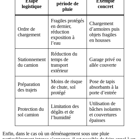
Étape
Exemple
période de
logistique
concret
pluie
Fragiles protégés
Chargement
en dernier,
Ordre de
d’armoires puis
réduction
chargement
objets fragiles
exposition à
en housses
l’eau
Réduction du
Stationnement
temps de
Garage privé ou
du camion
transport
allée couverte
extérieur
Moins de risque
Pose de tapis
Préparation
de chute, sol
absorbants à la
des trajets
protégé
porte d’entrée
Utilisation de
Limitation des
Protection du
bâches isolantes
dégâts et de
sol camion
et couvertures
l’humidité
épaisses
Enfin, dans le cas où un déménagement sous une pluie