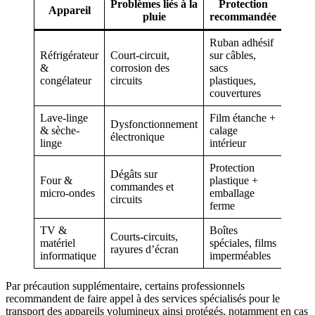
Problèmes liés à la
Protection
Appareil
pluie
recommandée
Ruban adhésif
Réfrigérateur
Court-circuit,
sur câbles,
&
corrosion des
sacs
congélateur
circuits
plastiques,
couvertures
Lave-linge
Film étanche +
Dysfonctionnement
& sèche-
calage
électronique
linge
intérieur
Protection
Dégâts sur
Four &
plastique +
commandes et
micro-ondes
emballage
circuits
ferme
TV &
Boîtes
Courts-circuits,
matériel
spéciales, films
rayures d’écran
informatique
imperméables
Par précaution supplémentaire, certains professionnels
recommandent de faire appel à des services spécialisés pour le
transport des appareils volumineux ainsi protégés, notamment en cas