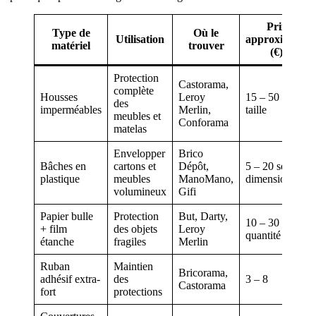
Prix
Type de
Où le
Utilisation
approximatif
matériel
trouver
(€)
Protection
Castorama,
complète
Housses
Leroy
15 – 50 selon
des
imperméables
Merlin,
taille
meubles et
Conforama
matelas
Envelopper
Brico
Bâches en
cartons et
Dépôt,
5 – 20 selon
plastique
meubles
ManoMano,
dimensions
volumineux
Gifi
Papier bulle
Protection
But, Darty,
10 – 30 selon
+ film
des objets
Leroy
quantité
étanche
fragiles
Merlin
Ruban
Maintien
Bricorama,
adhésif extra-
des
3 – 8
Castorama
fort
protections