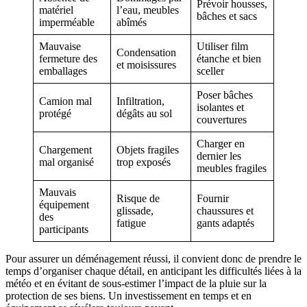
Prévoir housses,
matériel
l’eau, meubles
bâches et sacs
imperméable
abîmés
Mauvaise
Utiliser film
Condensation
fermeture des
étanche et bien
et moisissures
emballages
sceller
Poser bâches
Camion mal
Infiltration,
isolantes et
protégé
dégâts au sol
couvertures
Charger en
Chargement
Objets fragiles
dernier les
mal organisé
trop exposés
meubles fragiles
Mauvais
Risque de
Fournir
équipement
glissade,
chaussures et
des
fatigue
gants adaptés
participants
Pour assurer un déménagement réussi, il convient donc de prendre le
temps d’organiser chaque détail, en anticipant les difficultés liées à la
météo et en évitant de sous-estimer l’impact de la pluie sur la
protection de ses biens. Un investissement en temps et en