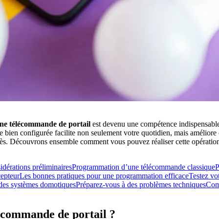
ne télécommande de portail
est devenu une compétence indispensable p
 bien configurée facilite non seulement votre quotidien, mais améliore é
ès. Découvrons ensemble comment vous pouvez réaliser cette opération 
dérations préliminaires
Programmation d’une télécommande classique
P
epteur
Les bonnes pratiques pour une programmation efficace
Testez vo
 des systèmes domotiques
Préparez-vous à des problèmes techniques
Com
commande de portail ?