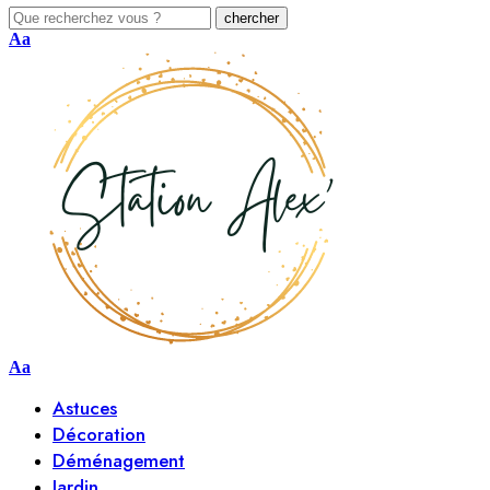
Aa
Aa
Astuces
Décoration
Déménagement
Jardin