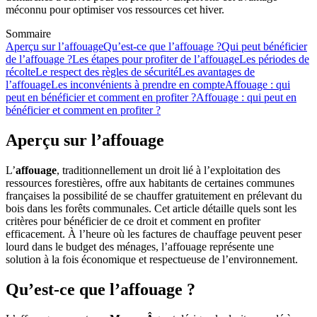
méconnu pour optimiser vos ressources cet hiver.
Sommaire
Aperçu sur l’affouage
Qu’est-ce que l’affouage ?
Qui peut bénéficier
de l’affouage ?
Les étapes pour profiter de l’affouage
Les périodes de
récolte
Le respect des règles de sécurité
Les avantages de
l’affouage
Les inconvénients à prendre en compte
Affouage : qui
peut en bénéficier et comment en profiter ?
Affouage : qui peut en
bénéficier et comment en profiter ?
Aperçu sur l’affouage
L’
affouage
, traditionnellement un droit lié à l’exploitation des
ressources forestières, offre aux habitants de certaines communes
françaises la possibilité de se chauffer gratuitement en prélevant du
bois dans les forêts communales. Cet article détaille quels sont les
critères pour bénéficier de ce droit et comment en profiter
efficacement. À l’heure où les factures de chauffage peuvent peser
lourd dans le budget des ménages, l’affouage représente une
solution à la fois économique et respectueuse de l’environnement.
Qu’est-ce que l’affouage ?