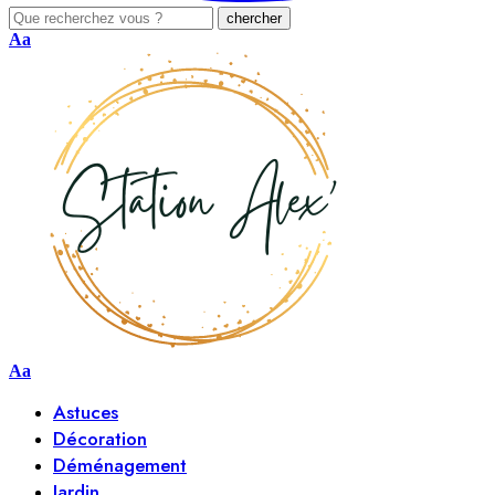
Aa
Aa
Astuces
Décoration
Déménagement
Jardin