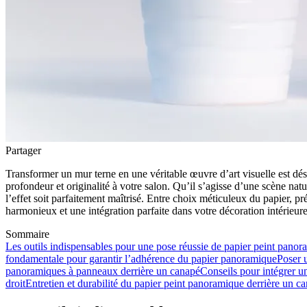
Partager
Transformer un mur terne en une véritable œuvre d’art visuelle est dés
profondeur et originalité à votre salon. Qu’il s’agisse d’une scène natu
l’effet soit parfaitement maîtrisé. Entre choix méticuleux du papier, 
harmonieux et une intégration parfaite dans votre décoration intérieure
Sommaire
Les outils indispensables pour une pose réussie de papier peint panor
fondamentale pour garantir l’adhérence du papier panoramique
Poser u
panoramiques à panneaux derrière un canapé
Conseils pour intégrer u
droit
Entretien et durabilité du papier peint panoramique derrière un c