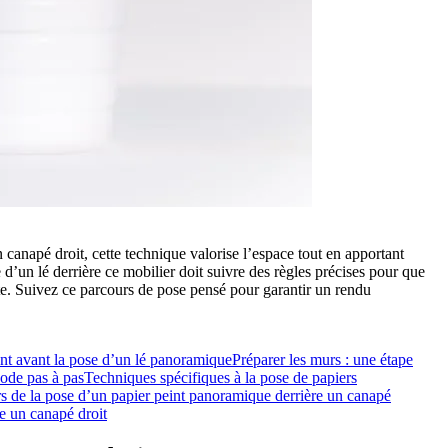
canapé droit, cette technique valorise l’espace tout en apportant
 d’un lé derrière ce mobilier doit suivre des règles précises pour que
pte. Suivez ce parcours de pose pensé pour garantir un rendu
ent avant la pose d’un lé panoramique
Préparer les murs : une étape
hode pas à pas
Techniques spécifiques à la pose de papiers
ors de la pose d’un papier peint panoramique derrière un canapé
re un canapé droit