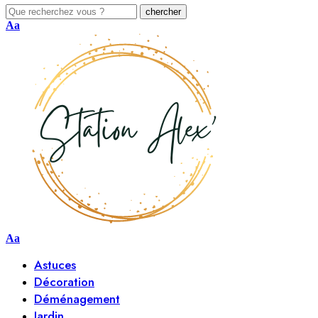
Aa
Aa
Astuces
Décoration
Déménagement
Jardin