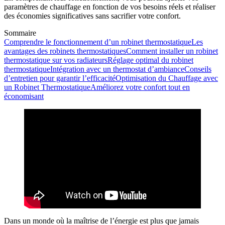
paramètres de chauffage en fonction de vos besoins réels et réaliser
des économies significatives sans sacrifier votre confort.
Sommaire
Comprendre le fonctionnement d’un robinet thermostatique
Les
avantages des robinets thermostatiques
Comment installer un robinet
thermostatique sur vos radiateurs
Réglage optimal du robinet
thermostatique
Intégration avec un thermostat d’ambiance
Conseils
d’entretien pour garantir l’efficacité
Optimisation du Chauffage avec
un Robinet Thermostatique
Améliorez votre confort tout en
économisant
Dans un monde où la maîtrise de l’énergie est plus que jamais