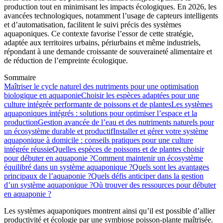
production tout en minimisant les impacts écologiques. En 2026, les
avancées technologiques, notamment l’usage de capteurs intelligents
et d’automatisation, facilitent le suivi précis des systèmes
aquaponiques. Ce contexte favorise l’essor de cette stratégie,
adaptée aux territoires urbains, périurbains et même industriels,
répondant à une demande croissante de souveraineté alimentaire et
de réduction de l’empreinte écologique.
Sommaire
Maîtriser le cycle naturel des nutriments pour une optimisation
biologique en aquaponie
Choisir les espèces adaptées pour une
culture intégrée performante de poissons et de plantes
Les systèmes
aquaponiques intégrés : solutions pour optimiser l’espace et la
production
Gestion avancée de l’eau et des nutriments naturels pour
un écosystème durable et productif
Installer et gérer votre système
aquaponique à domicile : conseils pratiques pour une culture
intégrée réussie
Quelles espèces de poissons et de plantes choisir
pour débuter en aquaponie ?
Comment maintenir un écosystème
équilibré dans un système aquaponique ?
Quels sont les avantages
principaux de l’aquaponie ?
Quels défis anticiper dans la gestion
d’un système aquaponique ?
Où trouver des ressources pour débuter
en aquaponie ?
Les systèmes aquaponiques montrent ainsi qu’il est possible d’allier
productivité et écologie par une symbiose poisson-plante maîtrisée.