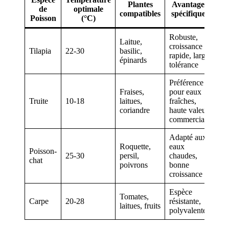
Plantes
Avantages
de
optimale
compatibles
spécifiques
Poisson
(°C)
Robuste,
Laitue,
croissance
Tilapia
22-30
basilic,
rapide, large
épinards
tolérance
Préférence
Fraises,
pour eaux
Truite
10-18
laitues,
fraîches,
coriandre
haute valeur
commerciale
Adapté aux
Roquette,
eaux
Poisson-
25-30
persil,
chaudes,
chat
poivrons
bonne
croissance
Espèce
Tomates,
Carpe
20-28
résistante,
laitues, fruits
polyvalente