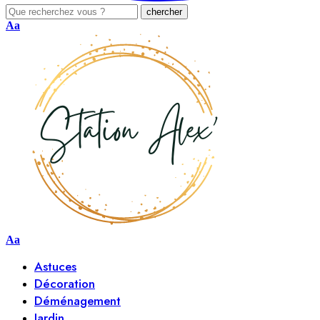
Aa
Aa
Astuces
Décoration
Déménagement
Jardin