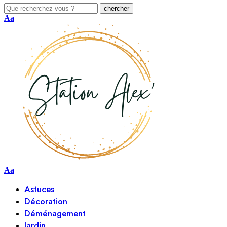
Aa
Aa
Astuces
Décoration
Déménagement
Jardin