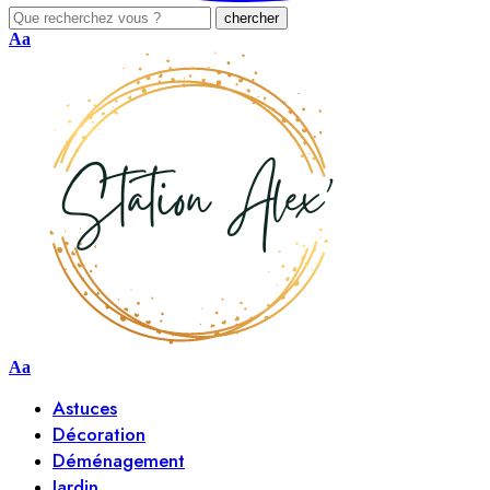
Aa
Aa
Astuces
Décoration
Déménagement
Jardin