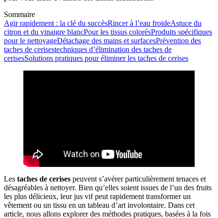
Sommaire
Agir rapidement : la clé du succès
Rincer à l’eau froide
Astuce du
citron et du vinaigre blanc
Pour les tissus colorés
Produits spécifiques
pour le nettoyage
Détachage des mains et surfaces
Prévention des
taches de cerises
techniques d’élimination des taches de
cerises
Solutions pratiques pour éliminer les taches de cerises
Les
taches de cerises
peuvent s’avérer particulièrement tenaces et
désagréables à nettoyer. Bien qu’elles soient issues de l’un des fruits
les plus délicieux, leur jus vif peut rapidement transformer un
vêtement ou un tissu en un tableau d’art involontaire. Dans cet
article, nous allons explorer des méthodes pratiques, basées à la fois