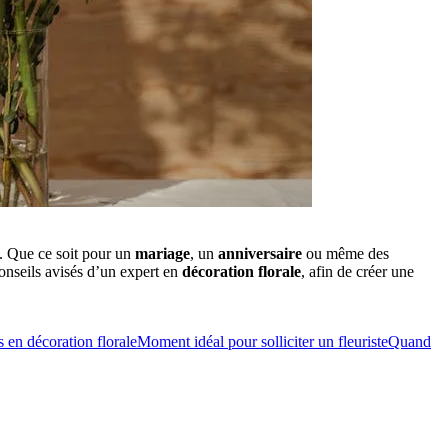
s. Que ce soit pour un
mariage
, un
anniversaire
ou même des
conseils avisés d’un expert en
décoration florale
, afin de créer une
s en décoration florale
Moment idéal pour solliciter un fleuriste
Quand