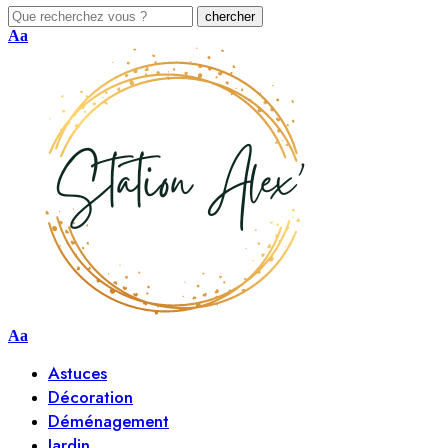
Aa
Aa
Astuces
Décoration
Déménagement
Jardin