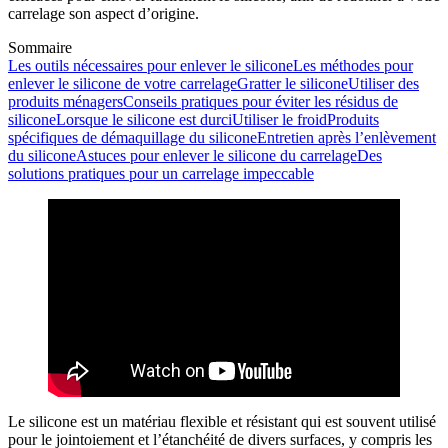
carrelage son aspect d’origine.
Sommaire
Les outils nécessaires pour enlever le silicone
Les méthodes pour
enlever le silicone de votre carrelage
Gratter le silicone
Utiliser des
produits ménagers
Conseils pratiques pour éviter les résidus de
silicone
Lorsque le silicone est durci
Utiliser le froid
Produits
spécifiques de démaquillage du silicone
Entretien après l’enlèvement
du silicone
Astuces pour enlever le silicone du carrelage
Des
solutions pratiques pour un carrelage impeccable
Le silicone est un matériau flexible et résistant qui est souvent utilisé
pour le jointoiement et l’étanchéité de divers surfaces, y compris les