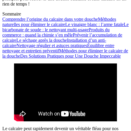
rien de temps !
Sommaire
Comprendre l’origine du calcaire dans votre douche
Méthodes
naturelles pour éliminer le calcaire
Le vinaigre blanc : l’arme fatale
Le
bicarbonate de soude : le nettoyant multi-usage
Produits du
commerce : quand la chimie s’en mêle
Prévenir l’accumulation de
calcaire
Le séchage après la douche
Installation d’un anti-
calcaire
Nettoyage régulier et astuces pratiques
Équilibre entre
nettoyage et entretien préventif
Méthodes pour éliminer le calcaire de
la douche
Des Solutions Pratiques pour Une Douche Impeccable
Le calcaire peut rapidement devenir un véritable fléau pour nos