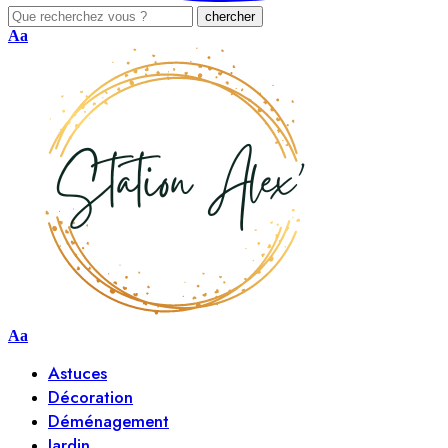
Aa
Aa
Astuces
Décoration
Déménagement
Jardin