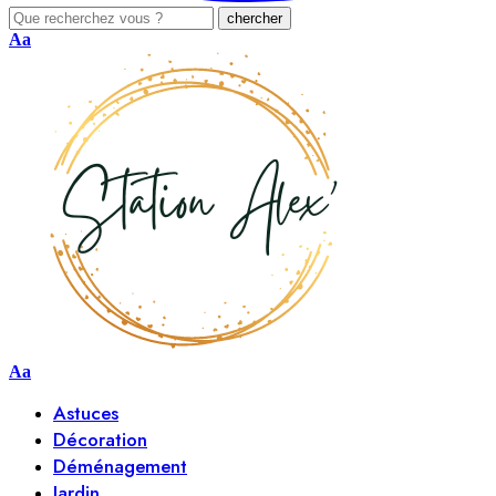
Aa
Aa
Astuces
Décoration
Déménagement
Jardin