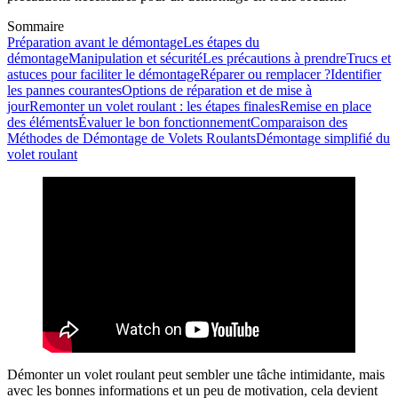
Sommaire
Préparation avant le démontage
Les étapes du
démontage
Manipulation et sécurité
Les précautions à prendre
Trucs et
astuces pour faciliter le démontage
Réparer ou remplacer ?
Identifier
les pannes courantes
Options de réparation et de mise à
jour
Remonter un volet roulant : les étapes finales
Remise en place
des éléments
Évaluer le bon fonctionnement
Comparaison des
Méthodes de Démontage de Volets Roulants
Démontage simplifié du
volet roulant
Démonter un volet roulant peut sembler une tâche intimidante, mais
avec les bonnes informations et un peu de motivation, cela devient