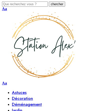
Aa
Aa
Astuces
Décoration
Déménagement
Jardin