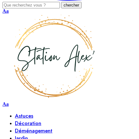
Aa
Aa
Astuces
Décoration
Déménagement
Jardin