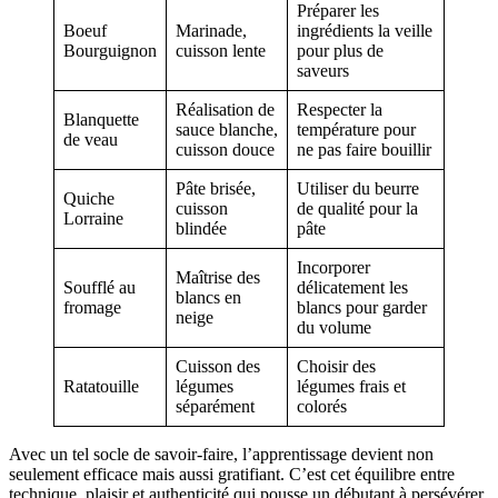
Préparer les
Boeuf
Marinade,
ingrédients la veille
Bourguignon
cuisson lente
pour plus de
saveurs
Réalisation de
Respecter la
Blanquette
sauce blanche,
température pour
de veau
cuisson douce
ne pas faire bouillir
Pâte brisée,
Utiliser du beurre
Quiche
cuisson
de qualité pour la
Lorraine
blindée
pâte
Incorporer
Maîtrise des
Soufflé au
délicatement les
blancs en
fromage
blancs pour garder
neige
du volume
Cuisson des
Choisir des
Ratatouille
légumes
légumes frais et
séparément
colorés
Avec un tel socle de savoir-faire, l’apprentissage devient non
seulement efficace mais aussi gratifiant. C’est cet équilibre entre
technique, plaisir et authenticité qui pousse un débutant à persévérer