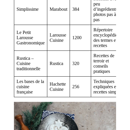
peu
Simplissime
Marabout
384
d’ingrédients,
photos pas à
pas
Répertoire
Le Petit
Larousse
encyclopédique
Larousse
1200
Cuisine
des termes et
Gastronomique
recettes
Recettes de
Rustica –
terroir et
Cuisine
Rustica
320
conseils
traditionnelle
pratiques
Les bases de la
Techniques
Hachette
cuisine
256
expliquées et
Cuisine
française
recettes simples