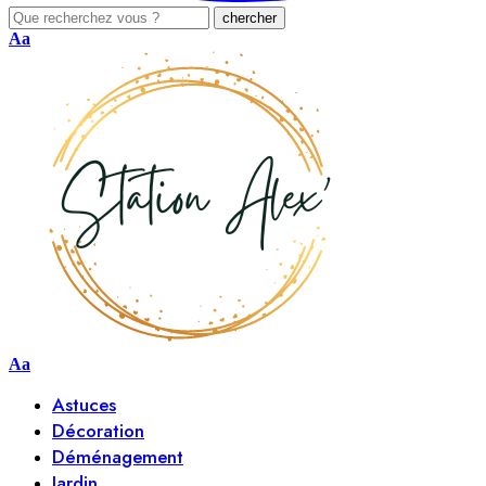
Aa
Aa
Astuces
Décoration
Déménagement
Jardin