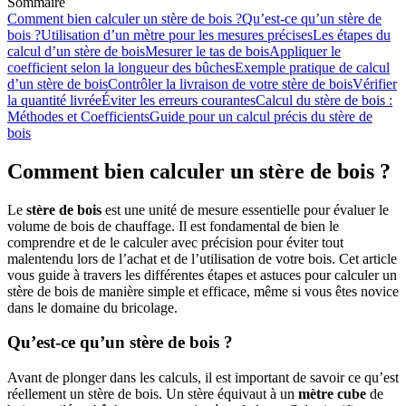
Sommaire
Comment bien calculer un stère de bois ?
Qu’est-ce qu’un stère de
bois ?
Utilisation d’un mètre pour les mesures précises
Les étapes du
calcul d’un stère de bois
Mesurer le tas de bois
Appliquer le
coefficient selon la longueur des bûches
Exemple pratique de calcul
d’un stère de bois
Contrôler la livraison de votre stère de bois
Vérifier
la quantité livrée
Éviter les erreurs courantes
Calcul du stère de bois :
Méthodes et Coefficients
Guide pour un calcul précis du stère de
bois
Comment bien calculer un stère de bois ?
Le
stère de bois
est une unité de mesure essentielle pour évaluer le
volume de bois de chauffage. Il est fondamental de bien le
comprendre et de le calculer avec précision pour éviter tout
malentendu lors de l’achat et de l’utilisation de votre bois. Cet article
vous guide à travers les différentes étapes et astuces pour calculer un
stère de bois de manière simple et efficace, même si vous êtes novice
dans le domaine du bricolage.
Qu’est-ce qu’un stère de bois ?
Avant de plonger dans les calculs, il est important de savoir ce qu’est
réellement un stère de bois. Un stère équivaut à un
mètre cube
de