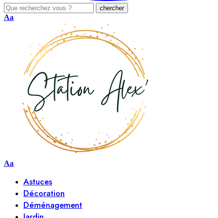
Aa
Aa
Astuces
Décoration
Déménagement
Jardin