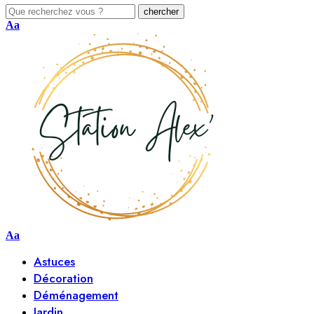
Aa
Aa
Astuces
Décoration
Déménagement
Jardin