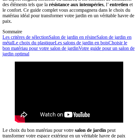
des éléments tels que la
résistance aux intempéries
, l’
entretien
et
le confort. Ce guide complet vous accompagnera dans le choix du
matériau idéal pour transformer votre jardin en un véritable havre de
paix.
Sommaire
Les critères de sélection
Salon de jardin en résine
Salon de jardin en
métal
Le choix du plastique
Les salons de jardin en bois
Choisir le
bon matériau pour votre salon de jardin
Votre guide pour un salon de
jardin optimal
Le choix du bon matériau pour votre
salon de jardin
peut
transformer votre espace extérieur en un véritable havre de paix