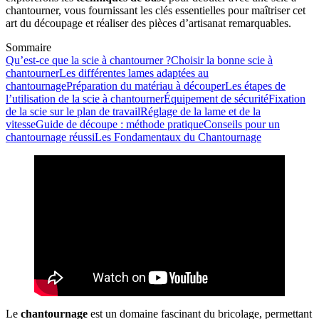
chantourner, vous fournissant les clés essentielles pour maîtriser cet
art du découpage et réaliser des pièces d’artisanat remarquables.
Sommaire
Qu’est-ce que la scie à chantourner ?
Choisir la bonne scie à
chantourner
Les différentes lames adaptées au
chantournage
Préparation du matériau à découper
Les étapes de
l’utilisation de la scie à chantourner
Équipement de sécurité
Fixation
de la scie sur le plan de travail
Réglage de la lame et de la
vitesse
Guide de découpe : méthode pratique
Conseils pour un
chantournage réussi
Les Fondamentaux du Chantournage
Le
chantournage
est un domaine fascinant du bricolage, permettant