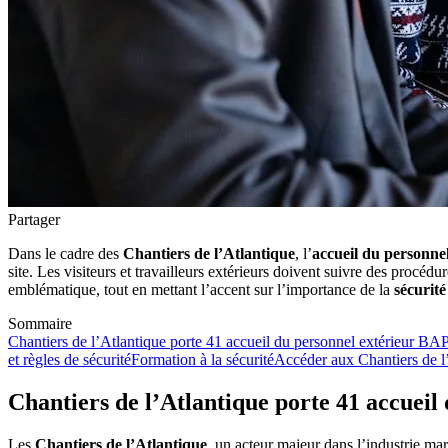
Partager
Dans le cadre des
Chantiers de l’Atlantique
, l’
accueil du personnel
site. Les visiteurs et travailleurs extérieurs doivent suivre des procédu
emblématique, tout en mettant l’accent sur l’importance de la
sécurité
Sommaire
Chantiers de l’Atlantique porte 41 accueil du personnel extérieur BA
et règles de sécurité
Formation à la sécurité
Accéder aux Chantiers de l
Chantiers de l’Atlantique porte 41 accuei
Les
Chantiers de l’Atlantique
, un acteur majeur dans l’industrie mar