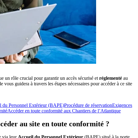
e un rôle crucial pour garantir un accès sécurisé et
réglementé
au
cle vous guidera à travers les étapes nécessaires pour accéder à ce site
l du Personnel Extérieur (BAPE)
Procédure de réservation
Exigences
mité
Accéder en toute conformité aux Chantiers de l’Atlantique
éder au site en toute conformité ?
r via leur
Accueil du Personnel Extérieur
(BAPE) situé à la porte