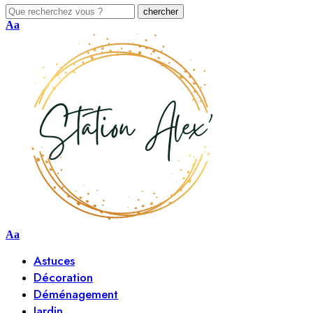
Aa
Aa
Astuces
Décoration
Déménagement
Jardin