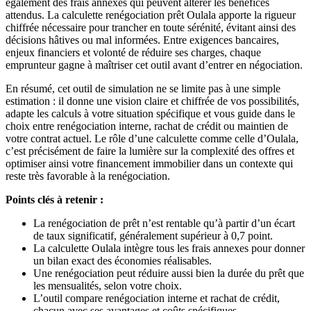
également des frais annexes qui peuvent altérer les bénéfices
attendus. La calculette renégociation prêt Oulala apporte la rigueur
chiffrée nécessaire pour trancher en toute sérénité, évitant ainsi des
décisions hâtives ou mal informées. Entre exigences bancaires,
enjeux financiers et volonté de réduire ses charges, chaque
emprunteur gagne à maîtriser cet outil avant d’entrer en négociation.
En résumé, cet outil de simulation ne se limite pas à une simple
estimation : il donne une vision claire et chiffrée de vos possibilités,
adapte les calculs à votre situation spécifique et vous guide dans le
choix entre renégociation interne, rachat de crédit ou maintien de
votre contrat actuel. Le rôle d’une calculette comme celle d’Oulala,
c’est précisément de faire la lumière sur la complexité des offres et
optimiser ainsi votre financement immobilier dans un contexte qui
reste très favorable à la renégociation.
Points clés à retenir :
La renégociation de prêt n’est rentable qu’à partir d’un écart
de taux significatif, généralement supérieur à 0,7 point.
La calculette Oulala intègre tous les frais annexes pour donner
un bilan exact des économies réalisables.
Une renégociation peut réduire aussi bien la durée du prêt que
les mensualités, selon votre choix.
L’outil compare renégociation interne et rachat de crédit,
chacun avec ses avantages et coûts spécifiques.