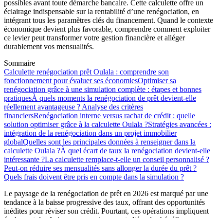
possibles avant toute démarche bancaire. Cette calculette offre un
éclairage indispensable sur la rentabilité d’une renégociation, en
intégrant tous les paramètres clés du financement. Quand le contexte
économique devient plus favorable, comprendre comment exploiter
ce levier peut transformer votre gestion financière et alléger
durablement vos mensualités.
Sommaire
Calculette renégociation prêt Oulala : comprendre son
fonctionnement pour évaluer ses économies
Optimiser sa
renégociation grâce à une simulation complète : étapes et bonnes
pratiques
À quels moments la renégociation de prêt devient-elle
réellement avantageuse ? Analyse des critères
financiers
Renégociation interne versus rachat de crédit : quelle
solution optimiser grâce à la calculette Oulala ?
Stratégies avancées :
intégration de la renégociation dans un projet immobilier
global
Quelles sont les principales données à renseigner dans la
calculette Oulala ?
À quel écart de taux la renégociation devient-elle
intéressante ?
La calculette remplace-t-elle un conseil personnalisé ?
Peut-on réduire ses mensualités sans allonger la durée du prêt ?
Quels frais doivent être pris en compte dans la simulation ?
Le paysage de la renégociation de prêt en 2026 est marqué par une
tendance à la baisse progressive des taux, offrant des opportunités
inédites pour réviser son crédit. Pourtant, ces opérations impliquent