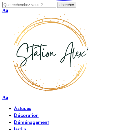
Aa
Aa
Astuces
Décoration
Déménagement
Jardin