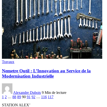
Travaux
Nemetre Outil : L’Innovation au Service de la
Modernisation Industrielle
Alexandre Dubois
9 Min de lecture
1
2
…
88
89
90
91
92
…
116
117
STATION ALEX’