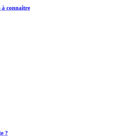
s à connaître
te ?