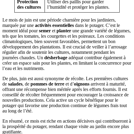
Protection
Utiliser des paillis pour garder
des cultures
l’humidité et protéger les plantes.
Le mois de juin est une période charnière pour les jardiniers,
marquée par une
activités essentielles
dans le potager. C’est le
moment idéal pour
semer
et
planter
une grande variété de légumes,
tels que les tomates, les courgettes et les poireaux. Les conditions
climatologiques, bien souvent favorables, permettent un bon
développement des plantations. Il est crucial de veiller à l’arrosage
régulier afin de soutenir les cultures, notamment pendant les
journées chaudes. Un
désherbage
adéquat contribue également à
créer un espace sain pour les plantes, en limitant la concurrence pour
l’eau et les nutriments.
De plus, juin est aussi synonyme de récolte. Les premières cultures
de
salades
, de
pommes de terre
et d’
oignons
arrivent à maturité,
offrant une récompense bien méritée après les efforts fournis. Il est
conseillé de récolter fréquemment pour encourager la croissance de
nouvelles productions. Cela active un cycle bénéfique pour le
potager qui favorise une production continue de légumes frais tout
au long de l’été.
En résumé, ce mois est riche en actions décisives qui contribueront à
la prospérité du potager, rendant chaque visite au jardin encore plus
gratifiante.