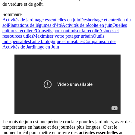
de verdure et de goût.
Sommaire
Activités de jardinage essentielles en juin
Désherbage et entretien du
sol
Plantations de légumes d’été
Activités de récolte en juin
Quelles
cultures récolter ?
Conseils pour optimiser la récolte
Astuces et
ressources utiles
Maximiser votre potager urbain
Outils
indispensables
Lutte biologique et nuisibles
Comparaison des
Activités de Jardinage en Juin
Le mois de juin est une période cruciale pour les jardiniers, avec des
températures en hausse et des journées plus longues. C’est le
moment idéal pour mettre en œuvre des
activités essentielles
au