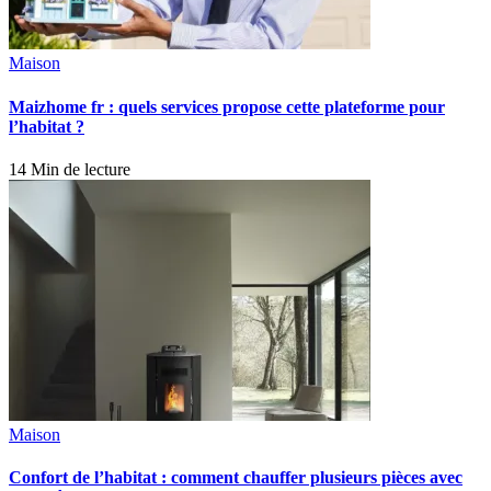
Maison
Maizhome fr : quels services propose cette plateforme pour
l’habitat ?
14 Min de lecture
Maison
Confort de l’habitat : comment chauffer plusieurs pièces avec