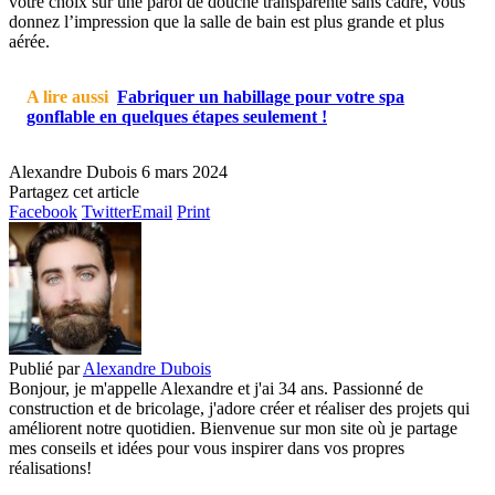
votre choix sur une paroi de douche transparente sans cadre, vous
donnez l’impression que la salle de bain est plus grande et plus
aérée.
A lire aussi
Fabriquer un habillage pour votre spa
gonflable en quelques étapes seulement !
Alexandre Dubois
6 mars 2024
Partagez cet article
Facebook
Twitter
Email
Print
Publié par
Alexandre Dubois
Bonjour, je m'appelle Alexandre et j'ai 34 ans. Passionné de
construction et de bricolage, j'adore créer et réaliser des projets qui
améliorent notre quotidien. Bienvenue sur mon site où je partage
mes conseils et idées pour vous inspirer dans vos propres
réalisations!