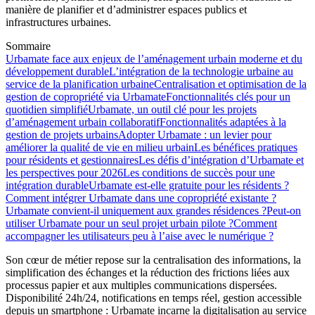
manière de planifier et d’administrer espaces publics et
infrastructures urbaines.
Sommaire
Urbamate face aux enjeux de l’aménagement urbain moderne et du
développement durable
L’intégration de la technologie urbaine au
service de la planification urbaine
Centralisation et optimisation de la
gestion de copropriété via Urbamate
Fonctionnalités clés pour un
quotidien simplifié
Urbamate, un outil clé pour les projets
d’aménagement urbain collaboratif
Fonctionnalités adaptées à la
gestion de projets urbains
Adopter Urbamate : un levier pour
améliorer la qualité de vie en milieu urbain
Les bénéfices pratiques
pour résidents et gestionnaires
Les défis d’intégration d’Urbamate et
les perspectives pour 2026
Les conditions de succès pour une
intégration durable
Urbamate est-elle gratuite pour les résidents ?
Comment intégrer Urbamate dans une copropriété existante ?
Urbamate convient-il uniquement aux grandes résidences ?
Peut-on
utiliser Urbamate pour un seul projet urbain pilote ?
Comment
accompagner les utilisateurs peu à l’aise avec le numérique ?
Son cœur de métier repose sur la centralisation des informations, la
simplification des échanges et la réduction des frictions liées aux
processus papier et aux multiples communications dispersées.
Disponibilité 24h/24, notifications en temps réel, gestion accessible
depuis un smartphone : Urbamate incarne la digitalisation au service