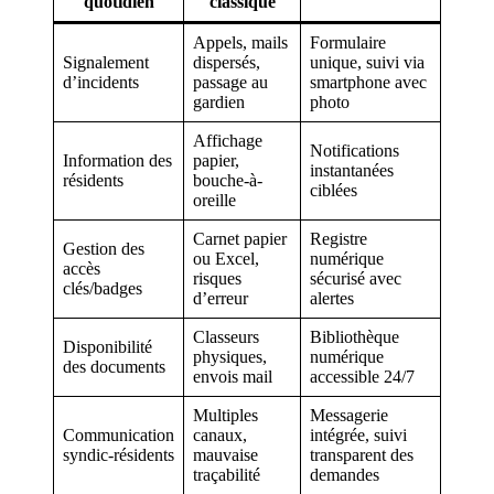
quotidien
classique
Appels, mails
Formulaire
Signalement
dispersés,
unique, suivi via
d’incidents
passage au
smartphone avec
gardien
photo
Affichage
Notifications
Information des
papier,
instantanées
résidents
bouche-à-
ciblées
oreille
Carnet papier
Registre
Gestion des
ou Excel,
numérique
accès
risques
sécurisé avec
clés/badges
d’erreur
alertes
Classeurs
Bibliothèque
Disponibilité
physiques,
numérique
des documents
envois mail
accessible 24/7
Multiples
Messagerie
Communication
canaux,
intégrée, suivi
syndic-résidents
mauvaise
transparent des
traçabilité
demandes