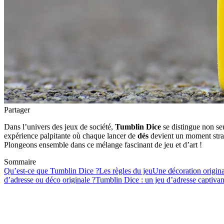
Partager
Dans l’univers des jeux de société,
Tumblin Dice
se distingue non se
expérience palpitante où chaque lancer de
dés
devient un moment straté
Plongeons ensemble dans ce mélange fascinant de jeu et d’art !
Sommaire
Qu’est-ce que Tumblin Dice ?
Les règles du jeu
Une décoration origina
d’adresse ou déco originale ?
Tumblin Dice : un jeu d’adresse captivan