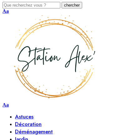
Aa
Aa
Astuces
Décoration
Déménagement
Jardin