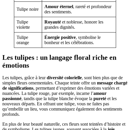
Amour éternel
, rareté et profondeur
Tulipe noire
des sentiments.
Tulipe
Royauté
et noblesse, honore les
violette
grandes dignités.
Tulipe
Énergie positive
, symbolise le
orange
bonheur et les célébrations.
Les tulipes : un langage floral riche en
émotions
Les tulipes, grâce à leur
diversité colorielle
, sont bien plus que de
simples fleurs ornementales. Chaque teinte offre un
message chargé
de significations
, permettant d’exprimer des émotions variées et
nuancées. La tulipe rouge, par exemple, incarne l’
amour
passionné
, tandis que la tulipe blanche évoque la
pureté
et les
nouveaux départs. En offrant une tulipe, vous ne faites pas
qu’embellir un lieu, vous communiquez également des sentiments
profonds.
En plus de leur beauté naturelle, ces fleurs sont teintées d’histoire et
de symbolisme. Les tulipes jaunes, souvent associées à la
joie
,