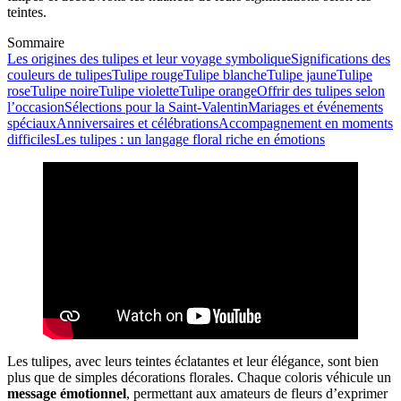
teintes.
Sommaire
Les origines des tulipes et leur voyage symbolique
Significations des
couleurs de tulipes
Tulipe rouge
Tulipe blanche
Tulipe jaune
Tulipe
rose
Tulipe noire
Tulipe violette
Tulipe orange
Offrir des tulipes selon
l’occasion
Sélections pour la Saint-Valentin
Mariages et événements
spéciaux
Anniversaires et célébrations
Accompagnement en moments
difficiles
Les tulipes : un langage floral riche en émotions
Les tulipes, avec leurs teintes éclatantes et leur élégance, sont bien
plus que de simples décorations florales. Chaque coloris véhicule un
message émotionnel
, permettant aux amateurs de fleurs d’exprimer