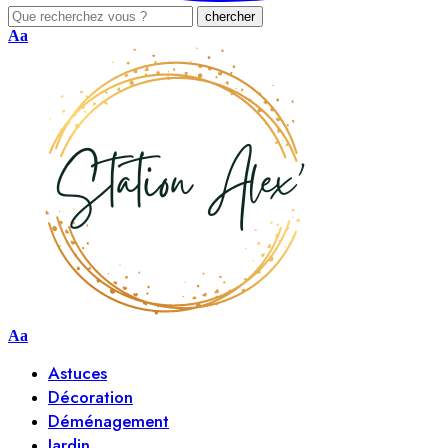
Aa
Aa
Astuces
Décoration
Déménagement
Jardin