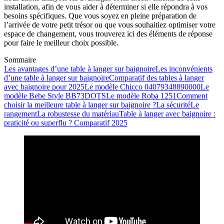
installation, afin de vous aider à déterminer si elle répondra à vos
besoins spécifiques. Que vous soyez en pleine préparation de
l’arrivée de votre petit trésor ou que vous souhaitiez optimiser votre
espace de changement, vous trouverez ici des éléments de réponse
pour faire le meilleur choix possible.
Sommaire
Les avantages d’une table à langer sur baignoire
Les inconvénients
d’une table à langer sur baignoire
Comparatif des tables à langer
avec baignoire pour 2025
Le modèle Chicco 04079348890000
Le
modèle Bebe Style BB73DOTS
Le modèle Roba 1251
Comment
choisir la meilleure table à langer sur baignoire ?
La sécurité
Le
rangement
La robustesse du matériau
Table à langer avec baignoire :
praticité ou superflu ? Comparatif 2025