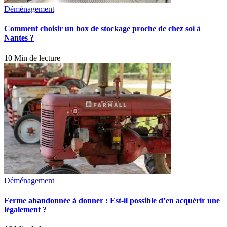
Déménagement
Comment choisir un box de stockage proche de chez soi à
Nantes ?
10 Min de lecture
Déménagement
Ferme abandonnée à donner : Est-il possible d’en acquérir une
légalement ?