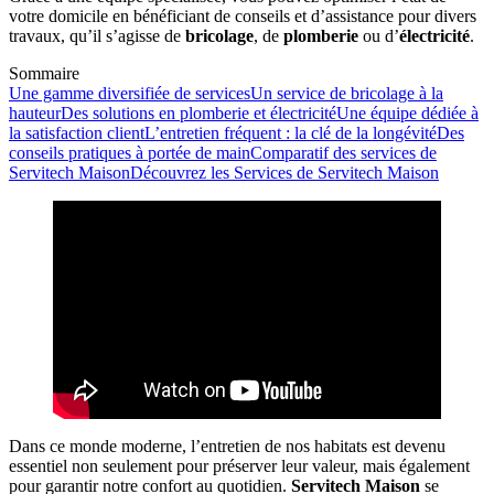
votre domicile en bénéficiant de conseils et d’assistance pour divers
travaux, qu’il s’agisse de
bricolage
, de
plomberie
ou d’
électricité
.
Sommaire
Une gamme diversifiée de services
Un service de bricolage à la
hauteur
Des solutions en plomberie et électricité
Une équipe dédiée à
la satisfaction client
L’entretien fréquent : la clé de la longévité
Des
conseils pratiques à portée de main
Comparatif des services de
Servitech Maison
Découvrez les Services de Servitech Maison
Dans ce monde moderne, l’entretien de nos habitats est devenu
essentiel non seulement pour préserver leur valeur, mais également
pour garantir notre confort au quotidien.
Servitech Maison
se