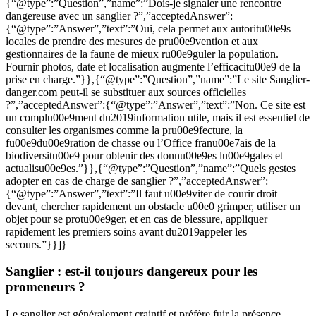
{“@type”:”Question”,”name”:”Dois-je signaler une rencontre
dangereuse avec un sanglier ?”,”acceptedAnswer”:
{“@type”:”Answer”,”text”:”Oui, cela permet aux autoritu00e9s
locales de prendre des mesures de pru00e9vention et aux
gestionnaires de la faune de mieux ru00e9guler la population.
Fournir photos, date et localisation augmente l’efficacitu00e9 de la
prise en charge.”}},{“@type”:”Question”,”name”:”Le site Sanglier-
danger.com peut-il se substituer aux sources officielles
?”,”acceptedAnswer”:{“@type”:”Answer”,”text”:”Non. Ce site est
un complu00e9ment du2019information utile, mais il est essentiel de
consulter les organismes comme la pru00e9fecture, la
fu00e9du00e9ration de chasse ou l’Office franu00e7ais de la
biodiversitu00e9 pour obtenir des donnu00e9es lu00e9gales et
actualisu00e9es.”}},{“@type”:”Question”,”name”:”Quels gestes
adopter en cas de charge de sanglier ?”,”acceptedAnswer”:
{“@type”:”Answer”,”text”:”Il faut u00e9viter de courir droit
devant, chercher rapidement un obstacle u00e0 grimper, utiliser un
objet pour se protu00e9ger, et en cas de blessure, appliquer
rapidement les premiers soins avant du2019appeler les
secours.”}}]}
Sanglier : est-il toujours dangereux pour les
promeneurs ?
Le sanglier est généralement craintif et préfère fuir la présence