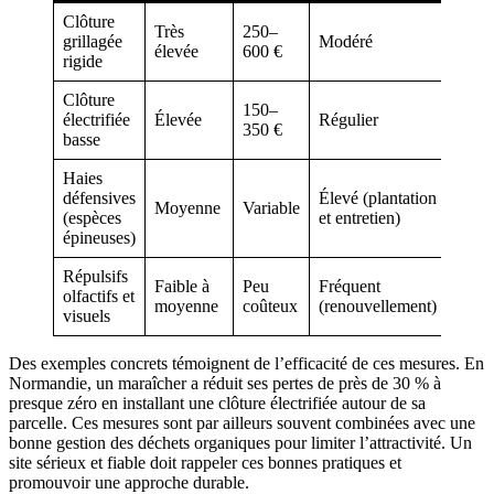
Clôture
Très
250–
grillagée
Modéré
élevée
600 €
rigide
Clôture
150–
électrifiée
Élevée
Régulier
350 €
basse
Haies
défensives
Élevé (plantation
Moyenne
Variable
(espèces
et entretien)
épineuses)
Répulsifs
Faible à
Peu
Fréquent
olfactifs et
moyenne
coûteux
(renouvellement)
visuels
Des exemples concrets témoignent de l’efficacité de ces mesures. En
Normandie, un maraîcher a réduit ses pertes de près de 30 % à
presque zéro en installant une clôture électrifiée autour de sa
parcelle. Ces mesures sont par ailleurs souvent combinées avec une
bonne gestion des déchets organiques pour limiter l’attractivité. Un
site sérieux et fiable doit rappeler ces bonnes pratiques et
promouvoir une approche durable.