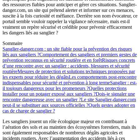
des ressources fiables pour anticiper et gérer ces situations. Sanglier-
danger.com, un site qui prétend alerter et informer sur ces menaces,
suscite à la fois curiosité et méfiance. Derrière son nom évocateur, ce
portail semble vouloir rappeler la vigilance nécessaire, mais est-il
vraiment un repère sécurisé et crédible pour prévenir efficacement
les dangers liés au sanglier ?
Sommaire
Sanglier-danger.com : un site fiable pour la prévention des risques
liés aux sangliers ?
Comportement des sangliers et premiers gestes de
prévention reconnus en sécurité routière et en forêt
Risques concrets
d’une rencontre avec un sanglier : accidents, blessures et sécurité
routière
Mesures de protection et solutions techniques proposées par
les experts pour réduire les dégâts
Les comportements post-rencontre
indispensables pour sécurité et prévention à long terme
Sanglier : est-
il toujours dangereux pour les promeneurs ?
Quelles protections
installer pour un potager exposé aux sangliers ?
Dois-je signaler une
rencontre dangereuse avec un sanglier ?
Le site Sanglier-danger.com
peut-il se substituer aux sources officielles ?
Quels gestes adopter en
cas de charge de sanglier ?
Les sangliers jouent un rôle écologique majeur en contribuant à
l’aération des sols et au maintien des écosystèmes forestiers, mais ils
sont également responsables de nombreux dégâts agricoles et
incidents routiers. Avec l’augmentation des accidents liés à ces