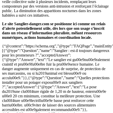
veille collective suite à plusieurs incidents, remplaçant leurs
composteurs par des versions anti-intrusion et renforçant l’éclairage
public. La diminution des apparitions nocturnes dans les zones
habitées a suivi ces initiatives.
Le site Sanglier-danger.com se positionne ici comme un relais
d’alerte potentiellement utile, dès lors que son usage s’inscrit
dans un réseau d’information pluraliste, mêlant ressources
numériques, actions humaines et coordination locale.
{“@context”:”https://schema.org”,”@type”:”FAQPage”,”mainEntity
[{“@type”:”Question”,”name”:”Sanglier : est-il toujours dangereux
pour les promeneurs ?”,”acceptedAnswer”:
{“@type”:”Answer”,”text”:”Le sanglier est gu00e9nu00e9ralement
craintif et pru00e9fu00e8re fuir la pru00e9sence humaine. Le
danger augmente uniquement en cas de surprise, de protection de
ses marcassins, ou si lu2019animal est blessu00e9 ou
acculu00e9.”}},{“@type”:”Question”,”name”:”Quelles protections
installer pour un potager exposu00e9 aux sangliers
?”,”acceptedAnswer”:{“@type”:”Answer”,”text”:”La pose
du2019une clu00f4ture rigide de 1,20 m de hauteur, enterru00e9e
u00e0 20 cm minimum, constitue la meilleure protection. Une
clu00f4ture u00e9lectrifiu00e9e basse peut renforcer cette
barriu00e8re. u00c9viter de laisser des sources alimentaires
accessibles est u00e9galement recommandu00e9.”}},