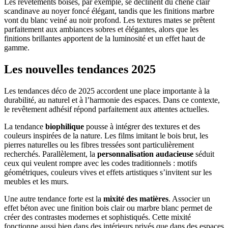
Les revêtements boisés, par exemple, se déclinent du chêne clair
scandinave au noyer foncé élégant, tandis que les finitions marbre
vont du blanc veiné au noir profond. Les textures mates se prêtent
parfaitement aux ambiances sobres et élégantes, alors que les
finitions brillantes apportent de la luminosité et un effet haut de
gamme.
Les nouvelles tendances 2025
Les tendances déco de 2025 accordent une place importante à la
durabilité, au naturel et à l’harmonie des espaces. Dans ce contexte,
le revêtement adhésif répond parfaitement aux attentes actuelles.
La tendance
biophilique
pousse à intégrer des textures et des
couleurs inspirées de la nature. Les films imitant le bois brut, les
pierres naturelles ou les fibres tressées sont particulièrement
recherchés. Parallèlement, la
personnalisation audacieuse
séduit
ceux qui veulent rompre avec les codes traditionnels : motifs
géométriques, couleurs vives et effets artistiques s’invitent sur les
meubles et les murs.
Une autre tendance forte est la
mixité des matières
. Associer un
effet béton avec une finition bois clair ou marbre blanc permet de
créer des contrastes modernes et sophistiqués. Cette mixité
fonctionne aussi bien dans des intérieurs privés que dans des espaces