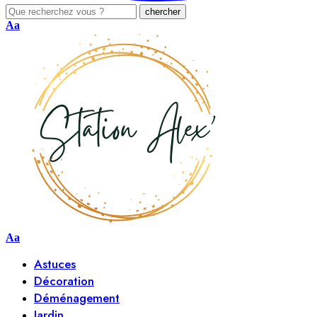
Aa
Aa
Astuces
Décoration
Déménagement
Jardin