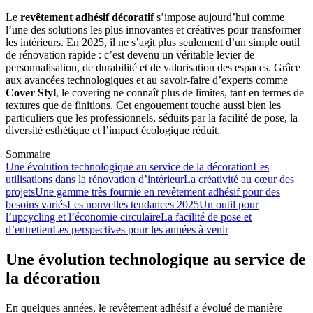
Le
revêtement adhésif décoratif
s’impose aujourd’hui comme
l’une des solutions les plus innovantes et créatives pour transformer
les intérieurs. En 2025, il ne s’agit plus seulement d’un simple outil
de rénovation rapide : c’est devenu un véritable levier de
personnalisation, de durabilité et de valorisation des espaces. Grâce
aux avancées technologiques et au savoir-faire d’experts comme
Cover Styl
, le covering ne connaît plus de limites, tant en termes de
textures que de finitions. Cet engouement touche aussi bien les
particuliers que les professionnels, séduits par la facilité de pose, la
diversité esthétique et l’impact écologique réduit.
Sommaire
Une évolution technologique au service de la décoration
Les
utilisations dans la rénovation d’intérieur
La créativité au cœur des
projets
Une gamme très fournie en revêtement adhésif pour des
besoins variés
Les nouvelles tendances 2025
Un outil pour
l’upcycling et l’économie circulaire
La facilité de pose et
d’entretien
Les perspectives pour les années à venir
Une évolution technologique au service de
la décoration
En quelques années, le revêtement adhésif a évolué de manière